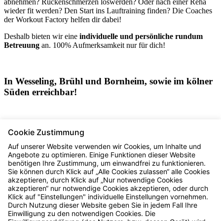
abnehmen? Rückenschmerzen loswerden? Oder nach einer Reha
wieder fit werden? Den Start ins Lauftraining finden?
Die Coaches
der Workout Factory helfen dir dabei!
Deshalb bieten wir eine
individuelle und persönliche rundum
Betreuung
an. 100% Aufmerksamkeit nur für dich!
In Wesseling, Brühl und Bornheim, sowie im kölner
Süden erreichbar!
Jedes Workout ist für dich! Mini-Gruppen Personal Training ist
Cookie Zustimmung
auch möglich!
Auf unserer Website verwenden wir Cookies, um Inhalte und
Probestunde (60min): 49,- €
Kontakt
Angebote zu optimieren. Einige Funktionen dieser Website
benötigen Ihre Zustimmung, um einwandfrei zu funktionieren.
Sie können durch Klick auf „Alle Cookies zulassen“ alle Cookies
akzeptieren, durch Klick auf „Nur notwendige Cookies
Ab sofort kannst du alle Pässe und Mitgliedschaften direkt in
akzeptieren“ nur notwendige Cookies akzeptieren, oder durch
der App buchen!
Klick auf "Einstellungen" individuelle Einstellungen vornehmen.
Durch Nutzung dieser Website geben Sie in jedem Fall Ihre
Einwilligung zu den notwendigen Cookies. Die